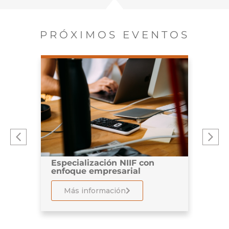
PRÓXIMOS EVENTOS
Gest
ón
Especialización NIIF con
3100
enfoque empresarial
M
Más información